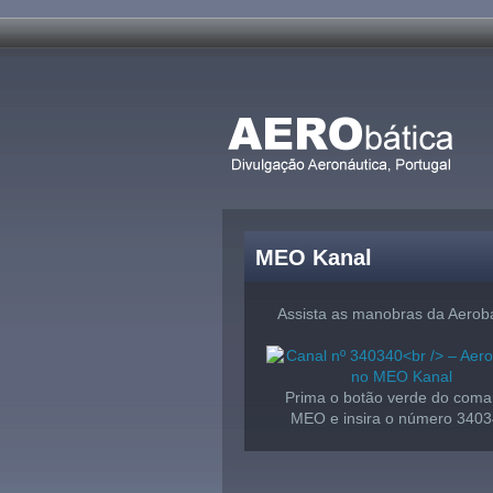
MEO Kanal
Assista as manobras da Aerobá
Prima o botão verde do com
MEO e insira o número 3403