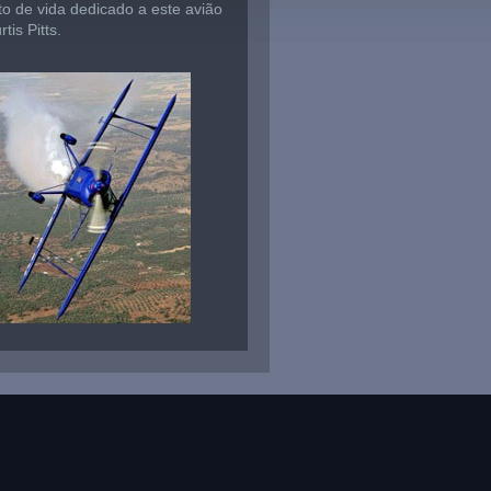
to de vida dedicado a este avião
tis Pitts.