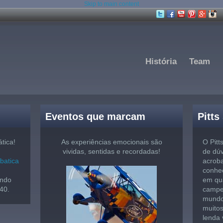
Skip to main content
História
Team
Eventos que marcam
Pitts
tica!
As experiências emocionais são
O Pitt
vividas, sentidas e recordadas!
de dúv
acroba
conhec
ando
em qua
40.
campe
mundo 
muitos
lenda 